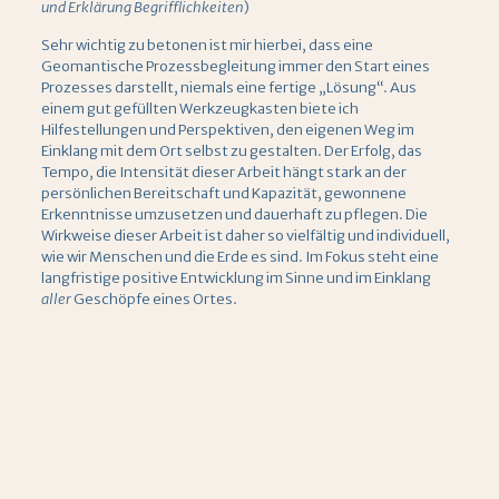
und Erklärung Begrifflichkeiten
)
Sehr wichtig zu betonen ist mir hierbei, dass eine
Geomantische Prozessbegleitung immer den Start eines
Prozesses darstellt, niemals eine fertige „Lösung“. Aus
einem gut gefüllten Werkzeugkasten biete ich
Hilfestellungen und Perspektiven, den eigenen Weg im
Einklang mit dem Ort selbst zu gestalten. Der Erfolg, das
Tempo, die Intensität dieser Arbeit hängt stark an der
persönlichen Bereitschaft und Kapazität, gewonnene
Erkenntnisse umzusetzen und dauerhaft zu pflegen. Die
Wirkweise dieser Arbeit ist daher so vielfältig und individuell,
wie wir Menschen und die Erde es sind. Im Fokus steht eine
langfristige positive Entwicklung im Sinne und im Einklang
aller
Geschöpfe eines Ortes.