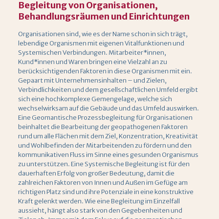
Begleitung von Organisationen,
Behandlungsräumen und Einrichtungen
Organisationen sind, wie es der Name schon in sich trägt,
lebendige Organismen mit eigenen Vitalfunktionen und
Systemischen Verbindungen. Mitarbeiter*innen,
Kund*innen und Waren bringen eine Vielzahl an zu
berücksichtigenden Faktoren in diese Organismen mit ein.
Gepaart mit Unternehmensinhalten – und Zielen,
Verbindlichkeiten und dem gesellschaftlichen Umfeld ergibt
sich eine hochkomplexe Gemengelage, welche sich
wechselwirksam auf die Gebäude und das Umfeld auswirken.
Eine Geomantische Prozessbegleitung für Organisationen
beinhaltet die Bearbeitung der geopathogenen Faktoren
rund um alle Flächen mit dem Ziel, Konzentration, Kreativität
und Wohlbefinden der Mitarbeitenden zu fördern und den
kommunikativen Fluss im Sinne eines gesunden Organismus
zu unterstützen. Eine Systemische Begleitung ist für den
dauerhaften Erfolg von großer Bedeutung, damit die
zahlreichen Faktoren von Innen und Außen im Gefüge am
richtigen Platz sind und ihre Potenziale in eine konstruktive
Kraft gelenkt werden. Wie eine Begleitung im Einzelfall
aussieht, hängt also stark von den Gegebenheiten und