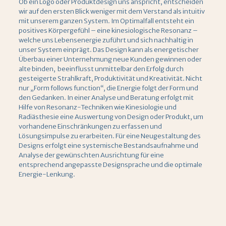
Ob ein Logo oder Produktdesign uns anspricht, entscheiden
wir auf den ersten Blick weniger mit dem Verstand als intuitiv
mit unserem ganzen System. Im Optimalfall entsteht ein
positives Körpergefühl – eine kinesiologische Resonanz –
welche uns Lebensenergie zuführt und sich nachhaltig in
unser System einprägt. Das Design kann als energetischer
Überbau einer Unternehmung neue Kunden gewinnen oder
alte binden, beeinflusst unmittelbar den Erfolg durch
gesteigerte Strahlkraft, Produktivität und Kreativität. Nicht
nur „Form follows function“, die Energie folgt der Form und
den Gedanken. In einer Analyse und Beratung erfolgt mit
Hilfe von Resonanz-Techniken wie Kinesiologie und
Radiästhesie eine Auswertung von Design oder Produkt, um
vorhandene Einschränkungen zu erfassen und
Lösungsimpulse zu erarbeiten. Für eine Neugestaltung des
Designs erfolgt eine systemische Bestandsaufnahme und
Analyse der gewünschten Ausrichtung für eine
entsprechend angepasste Designsprache und die optimale
Energie-Lenkung.