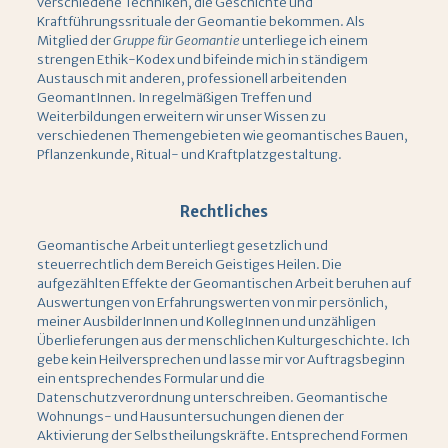
verschiedene Techniken, die Geschichte und
Kraftführungssrituale der Geomantie bekommen. Als
Mitglied der
Gruppe für Geomantie
unterliege ich einem
strengen Ethik-Kodex und bifeinde mich in ständigem
Austausch mit anderen, professionell arbeitenden
GeomantInnen. In regelmäßigen Treffen und
Weiterbildungen erweitern wir unser Wissen zu
verschiedenen Themengebieten wie geomantisches Bauen,
Pflanzenkunde, Ritual- und Kraftplatzgestaltung.
Rechtliches
Geomantische Arbeit unterliegt gesetzlich und
steuerrechtlich dem Bereich Geistiges Heilen. Die
aufgezählten Effekte der Geomantischen Arbeit beruhen auf
Auswertungen von Erfahrungswerten von mir persönlich,
meiner AusbilderInnen und KollegInnen und unzähligen
Überlieferungen aus der menschlichen Kulturgeschichte. Ich
gebe kein Heilversprechen und lasse mir vor Auftragsbeginn
ein entsprechendes Formular und die
Datenschutzverordnung unterschreiben. Geomantische
Wohnungs- und Hausuntersuchungen dienen der
Aktivierung der Selbstheilungskräfte. Entsprechend Formen