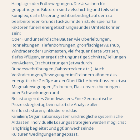
Hanglage oder Erdbewegungen. Die Ursachen für
geopathogene Faktoren sind vielschichtig und teils sehr
komplex, da ihr Ursprung nicht unbedingt auf dem zu
bearbeitenden Grundstück zu finden ist. Beispielhafte
Faktoren für ein energetisch ungesundes Umfeld können
sein:
Ober- und unterirdische Bauten wie Oberleitungen,
Rohrleitungen, Tiefenbohrungen, großflächiger Aushub,
Windräder oder Funkmasten, viel frequentierte Straßen,
tiefes Pflügen, energetisch ungünstige Schnitte/Teilungen
von Äckern, Erschütterungen (etwa durch
Bundeswehrübungen, Bahnstrecken etc.). Auch
Veränderungen/Bewegungen im Erdinnern können das
energetische Gefüge an der Oberfläche beeinflussen, etwa
Magmabewegungen, Erdbeben, Plattenverschiebungen
oder Schwankungen und
Belastungen des Grundwassers. Eine Geomantische
Prozessbegleitug beinhaltet die Analyse aller
Einflussfaktoren, inkludierend das
Familien/Organisationssystem und mögliche systemische
Altlasten. Individuelle Lösungsstrategien werden möglichst
langfrisig begleitet und ggf. an wechselnde
Kulturen/Bedingungen angepasst.