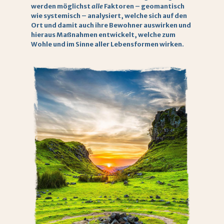
werden möglichst
alle
Faktoren – geomantisch
wie systemisch – analysiert, welche sich auf den
Ort und damit auch ihre Bewohner auswirken und
hieraus Maßnahmen entwickelt, welche zum
Wohle und im Sinne aller Lebensformen wirken.