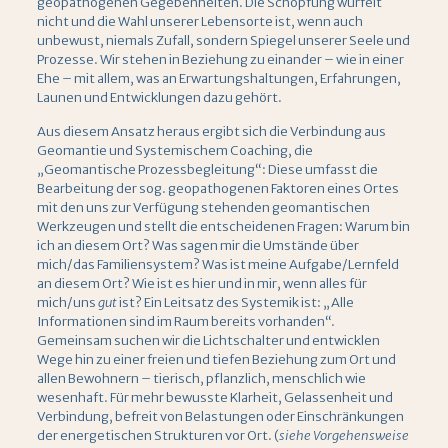
geopathogenen Gegebenheiten. Die Schöpfung würfelt
nicht und die Wahl unserer Lebensorte ist, wenn auch
unbewust, niemals Zufall, sondern Spiegel unserer Seele und
Prozesse. Wir stehen in Beziehung zu einander – wie in einer
Ehe – mit allem, was an Erwartungshaltungen, Erfahrungen,
Launen und Entwicklungen dazu gehört.
Aus diesem Ansatz heraus ergibt sich die Verbindung aus
Geomantie und Systemischem Coaching, die
„Geomantische Prozessbegleitung“: Diese umfasst die
Bearbeitung der sog. geopathogenen Faktoren eines Ortes
mit den uns zur Verfügung stehenden geomantischen
Werkzeugen und stellt die entscheidenen Fragen: Warum bin
ich an diesem Ort? Was sagen mir die Umstände über
mich/das Familiensystem? Was ist meine Aufgabe/Lernfeld
an diesem Ort? Wie ist es hier und in mir, wenn alles für
mich/uns
gut
ist? Ein Leitsatz des Systemik ist: „Alle
Informationen sind im Raum bereits vorhanden“.
Gemeinsam suchen wir die Lichtschalter und entwicklen
Wege hin zu einer freien und tiefen Beziehung zum Ort und
allen Bewohnern – tierisch, pflanzlich, menschlich wie
wesenhaft. Für mehr bewusste Klarheit, Gelassenheit und
Verbindung, befreit von Belastungen oder Einschränkungen
der energetischen Strukturen vor Ort. (
siehe Vorgehensweise