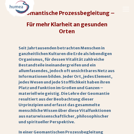
Geomantische Prozessbegleitung –
Für mehr Klarheit an gesunden
Orten
Seit Jahrtausenden betrachten Menschen in
ganzheitlichen Kulturen die Erde als lebendigen
Organismus, für dessen Vitalität zahlreiche
Bestandteile ineinandergreifen und ein
allumfasendes, jedoch oft unsichtbares Netz aus
Informationen bilden. Jeder Ort, jedes Element,
jedes Wesen und jede Stofflichkeit haben ihren
Platz und Funktion im Großen und Ganzen –
materiell wie geistig. Die Lehre der Geomantie
resultiert aus der Beobachtung dieser
Urprinzipien und erfasst das gesammelte
menschliche Wissen über diese Vitalfunktionen
aus naturwissenschaftlicher, philosophischer
und spiritueller Perspektive.
In einer Geomantischen Prozessbegleitung