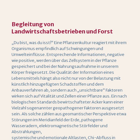
Begleitung von
Landwirtschaftsbetrieben und Forst
„Du bist, was du isst!“ Eine Pflanzenkultur reagiert mit ihrem
Organismus empfindlich auf Schwingungen und
Umwelteinflüsse. Entsprechende Informationen, negative
wie positive, werden über das Zellsystem in der Pflanze
gespeichert und bei der Nahrungsaufnahme in unserem
Körper freigesetzt. Die Qualität der Information eines
Lebensmittels hängt also nicht nur von der Belastung mit
künstlich hinzugefügten Schadstoffen und dem
Anbauverfahren ab, sondern auch „unsichtbare“ Faktoren
wirken sich auf Vitalität und Zellen einer Pflanze aus. Ein nach
biologischen Standards bewirtschafteter Acker kann einer
Vielzahl sogenannter geopathogener Faktoren ausgesetzt
sein. Als solche zählen aus geomantischer Perspektive etwa
Störungen im Meridianfeld der Erde, pathogene
Wasseradern, elektromagnetische Störfelder und
Abstrahlungen,
systemische und emotionale Altlasten, Chi-Abfluss in